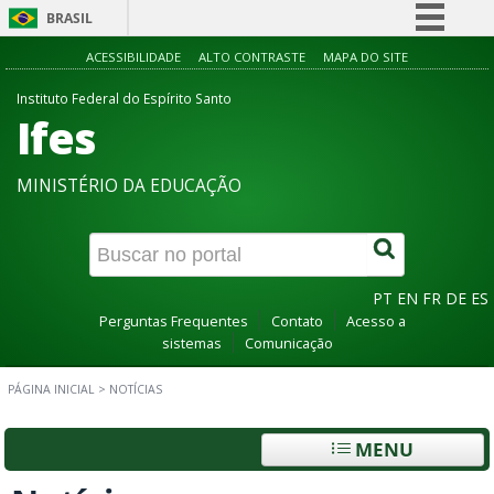
BRASIL
Simplifique!
ACESSIBILIDADE
ALTO CONTRASTE
MAPA DO SITE
Comunica BR
Instituto Federal do Espírito Santo
Ifes
Participe
Acesso à informação
MINISTÉRIO DA EDUCAÇÃO
Legislação
Canais
PT
EN
FR
DE
ES
Perguntas Frequentes
Contato
Acesso a
sistemas
Comunicação
PÁGINA INICIAL
>
NOTÍCIAS
MENU