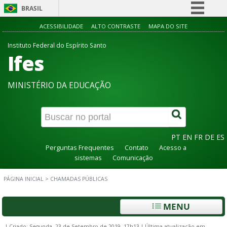
BRASIL
Simplifique!
ACESSIBILIDADE
ALTO CONTRASTE
MAPA DO SITE
Comunica BR
Instituto Federal do Espírito Santo
Ifes
Participe
Acesso à informação
MINISTÉRIO DA EDUCAÇÃO
Legislação
Canais
PT
EN
FR
DE
ES
Perguntas Frequentes
Contato
Acesso a
sistemas
Comunicação
PÁGINA INICIAL
>
CHAMADAS PÚBLICAS
MENU
|
Criado: Segunda, 23 de Setembro de 2019, 17h13
|
Última atualização em