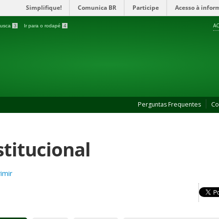
Simplifique!
Comunica BR
Participe
Acesso à infor
AC
 busca
3
Ir para o rodapé
4
Perguntas Frequentes
Co
stitucional
imir