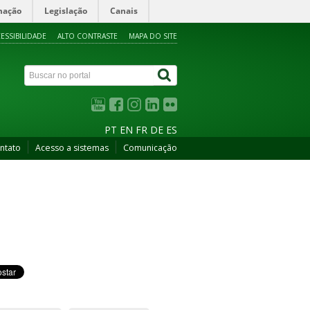
mação
Legislação
Canais
ESSIBILIDADE
ALTO CONTRASTE
MAPA DO SITE
PT
EN
FR
DE
ES
ntato
Acesso a sistemas
Comunicação