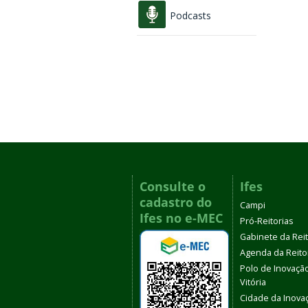
Podcasts
Consulte o
Ifes
cadastro do
Campi
Ifes no e-MEC
Pró-Reitorias
Gabinete da Rei
Agenda da Reito
Polo de Inovaçã
Vitória
Cidade da Inova