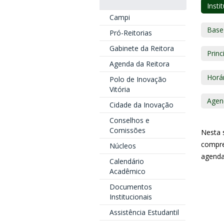
Insti
Campi
Base 
Pró-Reitorias
Gabinete da Reitora
Prin
Agenda da Reitora
Horá
Polo de Inovação
Vitória
Agen
Cidade da Inovação
Conselhos e
Comissões
Nesta s
compre
Núcleos
agenda
Calendário
Acadêmico
Documentos
Institucionais
Assistência Estudantil