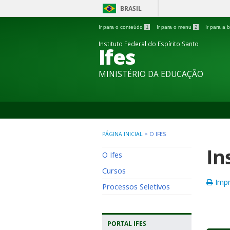
BRASIL
Ir para o conteúdo
1
Ir para o menu
2
Ir para a
Instituto Federal do Espírito Santo
Ifes
MINISTÉRIO DA EDUCAÇÃO
PÁGINA INICIAL
>
O IFES
In
O Ifes
Cursos
Impr
Processos Seletivos
PORTAL IFES