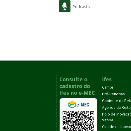
Podcasts
Consulte o
Ifes
cadastro do
Campi
Ifes no e-MEC
Pró-Reitorias
Gabinete da Rei
Agenda da Reito
Polo de Inovaçã
Vitória
Cidade da Inova