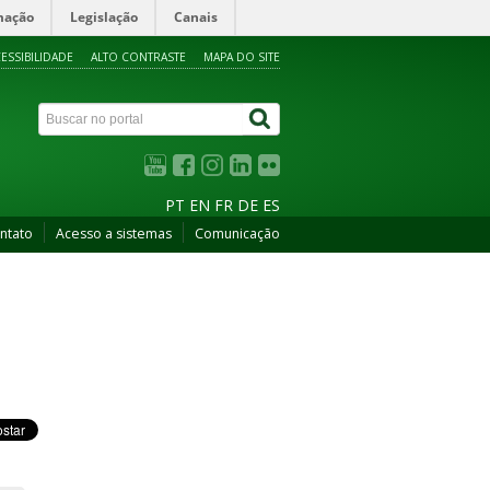
mação
Legislação
Canais
ESSIBILIDADE
ALTO CONTRASTE
MAPA DO SITE
PT
EN
FR
DE
ES
ntato
Acesso a sistemas
Comunicação