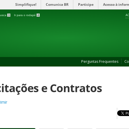
Simplifique!
Comunica BR
Participe
Acesso à infor
AC
 busca
3
Ir para o rodapé
4
Perguntas Frequentes
Co
citações e Contratos
imir