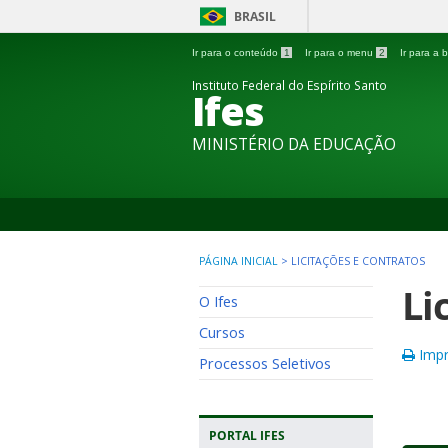
BRASIL
Ir para o conteúdo
1
Ir para o menu
2
Ir para a
Instituto Federal do Espírito Santo
Ifes
MINISTÉRIO DA EDUCAÇÃO
PÁGINA INICIAL
>
LICITAÇÕES E CONTRATOS
Li
O Ifes
Cursos
Impr
Processos Seletivos
PORTAL IFES