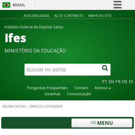
BRASIL
Simplifique!
ACESSIBILIDADE
ALTO CONTRASTE
MAPA DO SITE
Comunica BR
Instituto Federal do Espírito Santo
Ifes
Participe
Acesso à informação
MINISTÉRIO DA EDUCAÇÃO
Legislação
Canais
PT
EN
FR
DE
ES
Perguntas Frequentes
Contato
Acesso a
sistemas
Comunicação
PÁGINA INICIAL
>
ÁREA DO ESTUDANTE
MENU