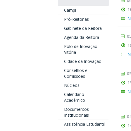
06
1
Campi
N
Pró-Reitorias
Gabinete da Reitora
05
Agenda da Reitora
1
Polo de Inovação
Vitória
N
Cidade da Inovação
Conselhos e
05
Comissões
1
Núcleos
N
Calendário
Acadêmico
Documentos
Institucionais
04
Assistência Estudantil
1