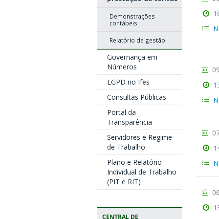
1
Demonstrações
contábeis
N
Relatório de gestão
Governança em
Números
09
LGPD no Ifes
1
Consultas Públicas
N
Portal da
Transparência
07
Servidores e Regime
de Trabalho
1
Plano e Relatório
N
Individual de Trabalho
(PIT e RIT)
06
1
CENTRAL DE