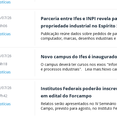
otícias
/07/26
Parceria entre Ifes e INPI revela 
propriedade industrial no Espírito
8h06
Publicação reúne dados sobre pedidos de pa
otícias
computador, marcas, desenhos industriais e 
/07/26
Novo campus do Ifes é inaugurad
4h18
O campus deverá ter cursos nos eixos "Info
e processos industriais". Leia mais:Novo ca
otícias
/07/26
Institutos Federais poderão inscre
em edital do Forcampo
7h42
Relatos serão apresentados no IV Seminário
otícias
Campo, previsto para agosto, no Instituto Fed