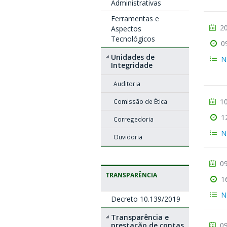
Administrativas
Ferramentas e
20
Aspectos
Tecnológicos
0
Unidades de
N
Integridade
Auditoria
10
Comissão de Ética
1
Corregedoria
N
Ouvidoria
09
TRANSPARÊNCIA
1
N
Decreto 10.139/2019
Transparência e
prestação de contas
09