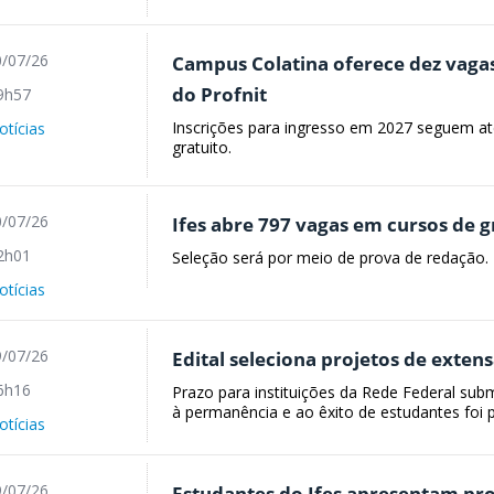
/07/26
Campus Colatina oferece dez vaga
do Profnit
9h57
Inscrições para ingresso em 2027 seguem até
otícias
gratuito.
/07/26
Ifes abre 797 vagas em cursos de 
2h01
Seleção será por meio de prova de redação.
otícias
/07/26
Edital seleciona projetos de exten
6h16
Prazo para instituições da Rede Federal sub
à permanência e ao êxito de estudantes foi 
otícias
/07/26
Estudantes do Ifes apresentam pro