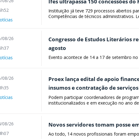
/08/26
Ifes ultrapassa 150 concessões do
6h52
Instituição já teve 729 processos abertos p
Competências de técnicos administrativos. Lei
otícias
/08/26
Congresso de Estudos Literários r
agosto
6h37
Evento acontece de 14 a 17 de setembro no 
otícias
/08/26
Proex lança edital de apoio financ
insumos e contratação de serviço
3h35
Podem participar coordenadores de program
otícias
institucionalizados e em execução no ano de
/08/26
Novos servidores tomam posse em 
4h07
Ao todo, 14 novos profissionais foram emp