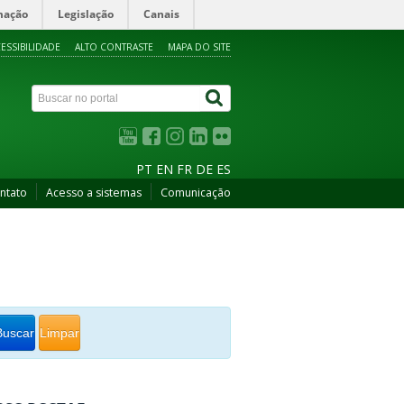
mação
Legislação
Canais
ESSIBILIDADE
ALTO CONTRASTE
MAPA DO SITE
PT
EN
FR
DE
ES
ntato
Acesso a sistemas
Comunicação
Buscar
Limpar