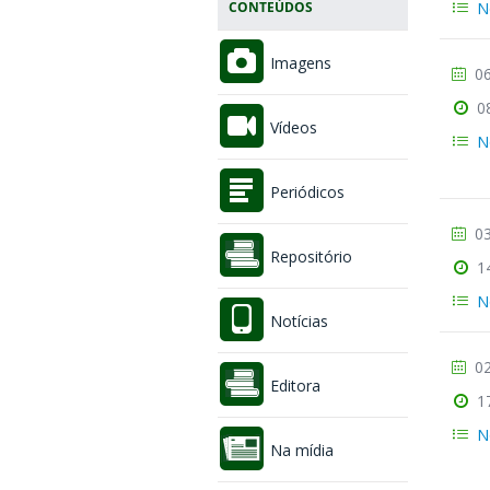
N
CONTEÚDOS
Imagens
06
0
Vídeos
N
Periódicos
03
Repositório
1
N
Notícias
02
Editora
1
N
Na mídia