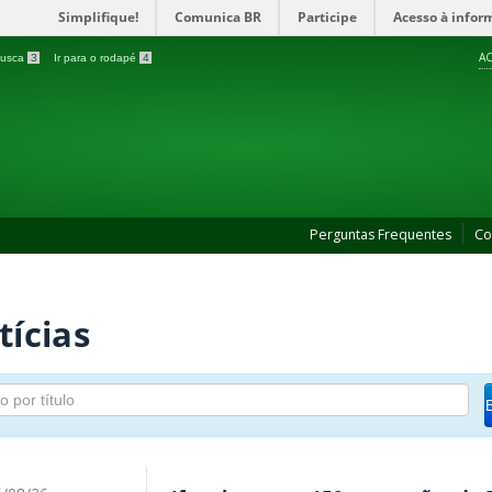
Simplifique!
Comunica BR
Participe
Acesso à infor
AC
 busca
3
Ir para o rodapé
4
Perguntas Frequentes
Co
tícias