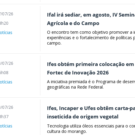
/07/26
Ifal irá sediar, em agosto, IV Sem
Agrícola e do Campo
8h20
O encontro tem como objetivo promover a in
otícias
experiências e o fortalecimento de políticas
campo.
/07/26
Ifes obtém primeira colocação em
Fortec de Inovação 2026
5h08
A iniciativa premiada é o Programa de desen
otícias
geográficas na Rede Federal.
/07/26
Ifes, Incaper e Ufes obtêm carta-
inseticida de origem vegetal
3h37
Tecnologia utiliza óleos essenciais para o c
otícias
cultura do morango.