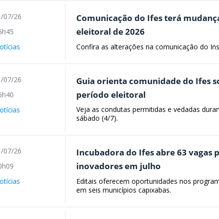
/07/26
Comunicação do Ifes terá mudança
eleitoral de 2026
6h45
Confira as alterações na comunicação do Ins
otícias
/07/26
Guia orienta comunidade do Ifes 
período eleitoral
6h40
Veja as condutas permitidas e vedadas dura
otícias
sábado (4/7).
/07/26
Incubadora do Ifes abre 63 vagas
inovadores em julho
0h09
Editais oferecem oportunidades nos progra
otícias
em seis municípios capixabas.