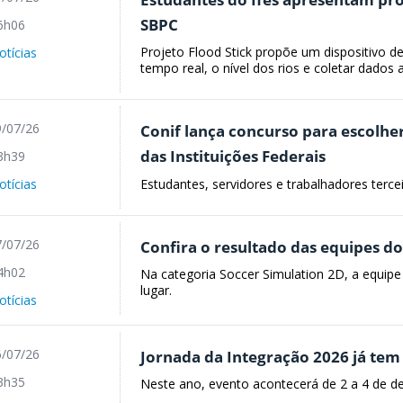
SBPC
6h06
Projeto Flood Stick propõe um dispositivo d
otícias
tempo real, o nível dos rios e coletar dados 
/07/26
Conif lança concurso para escolher
das Instituições Federais
3h39
Estudantes, servidores e trabalhadores terce
otícias
/07/26
Confira o resultado das equipes d
4h02
Na categoria Soccer Simulation 2D, a equipe 
lugar.
otícias
/07/26
Jornada da Integração 2026 já tem
3h35
Neste ano, evento acontecerá de 2 a 4 de d