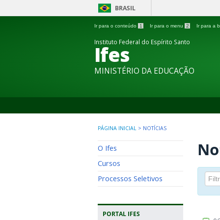
BRASIL
Ir para o conteúdo
1
Ir para o menu
2
Ir para a
Instituto Federal do Espírito Santo
Ifes
MINISTÉRIO DA EDUCAÇÃO
PÁGINA INICIAL
>
NOTÍCIAS
No
O Ifes
Cursos
Processos Seletivos
PORTAL IFES