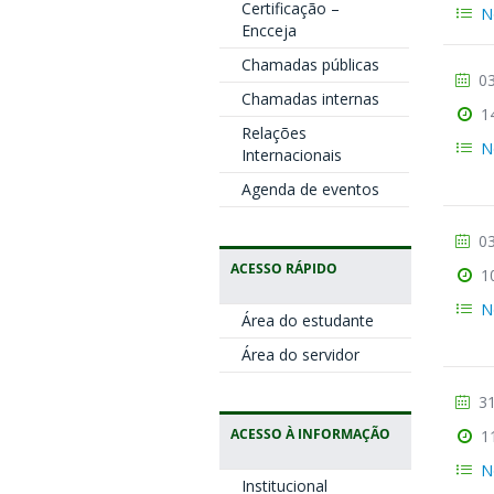
Certificação –
N
Encceja
Chamadas públicas
03
Chamadas internas
1
Relações
N
Internacionais
Agenda de eventos
03
ACESSO RÁPIDO
1
N
Área do estudante
Área do servidor
31
ACESSO À INFORMAÇÃO
1
N
Institucional