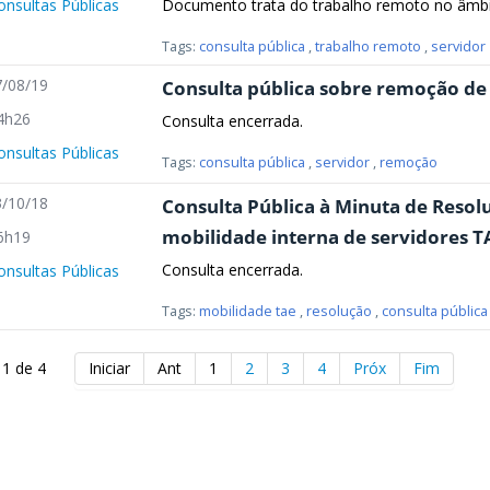
Documento trata do trabalho remoto no âmbit
onsultas Públicas
Tags:
consulta pública
,
trabalho remoto
,
servidor
/08/19
Consulta pública sobre remoção de
4h26
Consulta encerrada.
onsultas Públicas
Tags:
consulta pública
,
servidor
,
remoção
/10/18
Consulta Pública à Minuta de Reso
mobilidade interna de servidores TA
6h19
Consulta encerrada.
onsultas Públicas
Tags:
mobilidade tae
,
resolução
,
consulta pública
 1 de 4
Iniciar
Ant
1
2
3
4
Próx
Fim