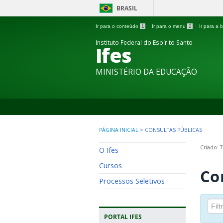
BRASIL
Ir para o conteúdo
1
Ir para o menu
2
Ir para a
Instituto Federal do Espírito Santo
Ifes
MINISTÉRIO DA EDUCAÇÃO
PÁGINA INICIAL
>
CONSULTAS PÚBLICAS
Criado: 
O Ifes
Cursos
Co
Processos Seletivos
PORTAL IFES