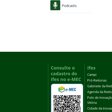
Podcasts
Consulte o
Ifes
cadastro do
Campi
Ifes no e-MEC
Pró-Reitorias
Gabinete da Rei
Agenda da Reito
Polo de Inovaçã
Vitória
Cidade da Inova