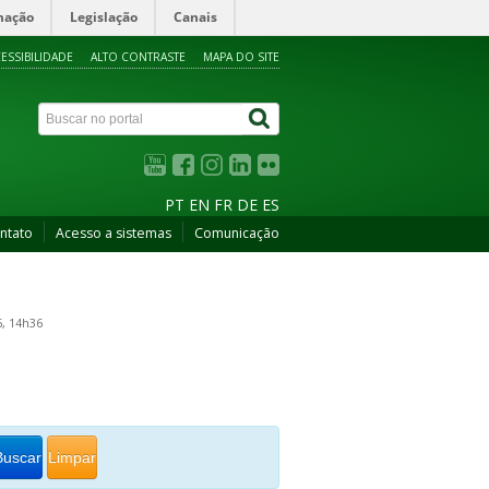
mação
Legislação
Canais
ESSIBILIDADE
ALTO CONTRASTE
MAPA DO SITE
PT
EN
FR
DE
ES
ntato
Acesso a sistemas
Comunicação
6, 14h36
Buscar
Limpar