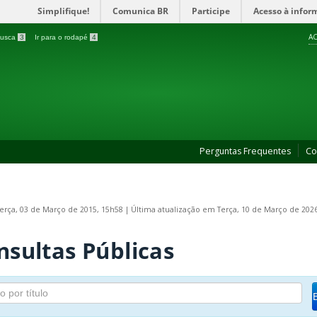
Simplifique!
Comunica BR
Participe
Acesso à infor
AC
 busca
3
Ir para o rodapé
4
Perguntas Frequentes
Co
Terça, 03 de Março de 2015, 15h58
|
Última atualização em Terça, 10 de Março de 202
nsultas Públicas