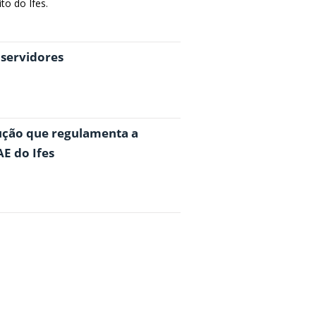
o do Ifes.
 servidores
lução que regulamenta a
E do Ifes