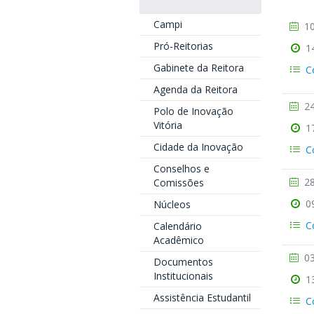
Campi
10
Pró-Reitorias
1
Gabinete da Reitora
C
Agenda da Reitora
24
Polo de Inovação
Vitória
1
Cidade da Inovação
C
Conselhos e
28
Comissões
0
Núcleos
C
Calendário
Acadêmico
03
Documentos
Institucionais
1
Assistência Estudantil
C