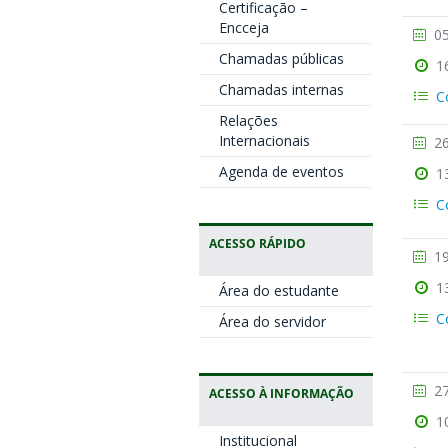
Certificação –
Encceja
05
Chamadas públicas
1
Chamadas internas
C
Relações
Internacionais
26
Agenda de eventos
1
C
ACESSO RÁPIDO
19
1
Área do estudante
C
Área do servidor
27
ACESSO À INFORMAÇÃO
1
Institucional