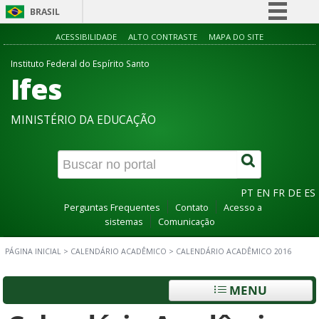
BRASIL
Simplifique!
ACESSIBILIDADE
ALTO CONTRASTE
MAPA DO SITE
Comunica BR
Instituto Federal do Espírito Santo
Ifes
Participe
Acesso à informação
MINISTÉRIO DA EDUCAÇÃO
Legislação
Canais
PT
EN
FR
DE
ES
Perguntas Frequentes
Contato
Acesso a
sistemas
Comunicação
PÁGINA INICIAL
>
CALENDÁRIO ACADÊMICO
>
CALENDÁRIO ACADÊMICO 2016
MENU