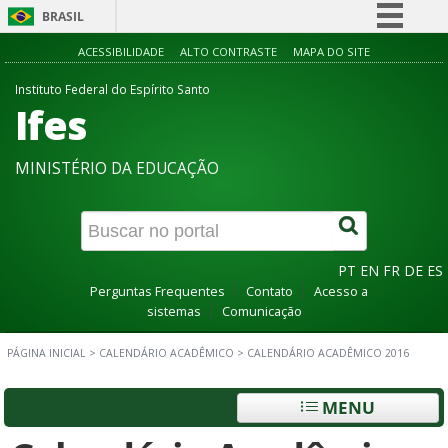
BRASIL
Simplifique!
ACESSIBILIDADE
ALTO CONTRASTE
MAPA DO SITE
Comunica BR
Instituto Federal do Espírito Santo
Ifes
Participe
Acesso à informação
MINISTÉRIO DA EDUCAÇÃO
Legislação
Canais
PT
EN
FR
DE
ES
Perguntas Frequentes
Contato
Acesso a
sistemas
Comunicação
PÁGINA INICIAL
>
CALENDÁRIO ACADÊMICO
>
CALENDÁRIO ACADÊMICO 2016
MENU