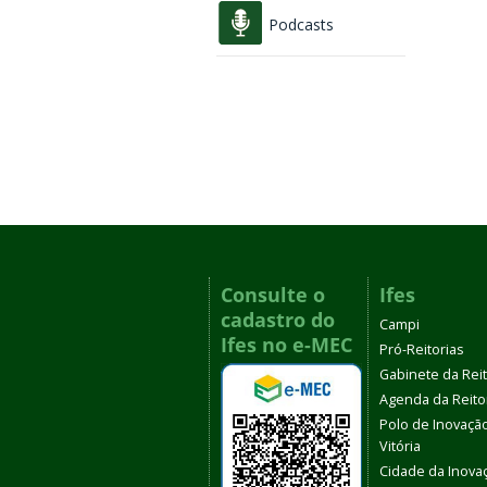
Podcasts
Consulte o
Ifes
cadastro do
Campi
Ifes no e-MEC
Pró-Reitorias
Gabinete da Rei
Agenda da Reito
Polo de Inovaçã
Vitória
Cidade da Inova