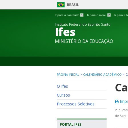
BRASIL
Ir para o conteúdo
1
Ir para o menu
2
Ir para a
Instituto Federal do Espírito Santo
Ifes
MINISTÉRIO DA EDUCAÇÃO
PÁGINA INICIAL
>
CALENDÁRIO ACADÊMICO
>
C
Ca
O Ifes
Cursos
Impr
Processos Seletivos
Publicad
de Abril
PORTAL IFES