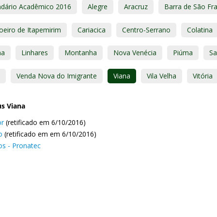
ndário Acadêmico 2016
Alegre
Aracruz
Barra de São Fr
oeiro de Itapemirim
Cariacica
Centro-Serrano
Colatina
na
Linhares
Montanha
Nova Venécia
Piúma
Sa
Venda Nova do Imigrante
Viana
Vila Velha
Vitória
s Viana
or
(retificado em 6/10/2016)
o
(retificado em em 6/10/2016)
os - Pronatec