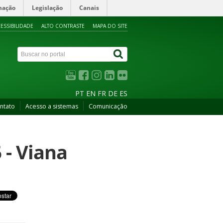
mação
Legislação
Canais
ESSIBILIDADE
ALTO CONTRASTE
MAPA DO SITE
PT
EN
FR
DE
ES
ntato
Acesso a sistemas
Comunicação
 - Viana