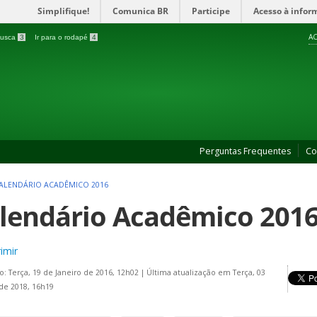
Simplifique!
Comunica BR
Participe
Acesso à infor
AC
 busca
3
Ir para o rodapé
4
Perguntas Frequentes
Co
ALENDÁRIO ACADÊMICO 2016
lendário Acadêmico 2016
imir
o: Terça, 19 de Janeiro de 2016, 12h02
|
Última atualização em Terça, 03
 de 2018, 16h19