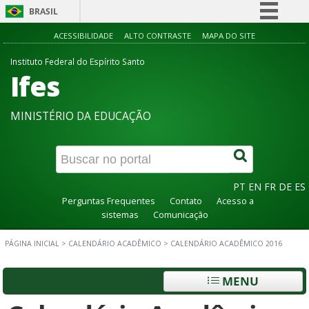
BRASIL
Simplifique!
ACESSIBILIDADE
ALTO CONTRASTE
MAPA DO SITE
Comunica BR
Instituto Federal do Espírito Santo
Ifes
Participe
Acesso à informação
MINISTÉRIO DA EDUCAÇÃO
Legislação
Canais
PT
EN
FR
DE
ES
Perguntas Frequentes
Contato
Acesso a
sistemas
Comunicação
PÁGINA INICIAL
>
CALENDÁRIO ACADÊMICO
>
CALENDÁRIO ACADÊMICO 2016
MENU