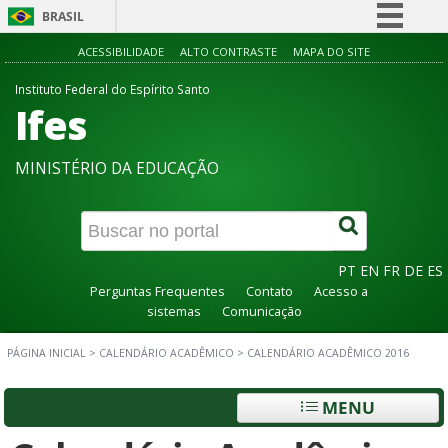
BRASIL
Simplifique!
ACESSIBILIDADE
ALTO CONTRASTE
MAPA DO SITE
Comunica BR
Instituto Federal do Espírito Santo
Ifes
Participe
Acesso à informação
MINISTÉRIO DA EDUCAÇÃO
Legislação
Canais
PT
EN
FR
DE
ES
Perguntas Frequentes
Contato
Acesso a
sistemas
Comunicação
PÁGINA INICIAL
>
CALENDÁRIO ACADÊMICO
>
CALENDÁRIO ACADÊMICO 2016
MENU