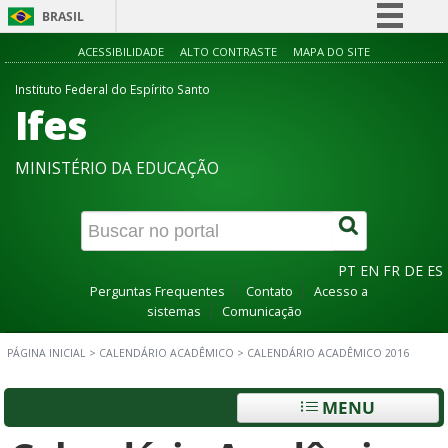
BRASIL
Simplifique!
ACESSIBILIDADE
ALTO CONTRASTE
MAPA DO SITE
Comunica BR
Instituto Federal do Espírito Santo
Ifes
Participe
Acesso à informação
MINISTÉRIO DA EDUCAÇÃO
Legislação
Canais
PT
EN
FR
DE
ES
Perguntas Frequentes
Contato
Acesso a
sistemas
Comunicação
PÁGINA INICIAL
>
CALENDÁRIO ACADÊMICO
>
CALENDÁRIO ACADÊMICO 2016
MENU