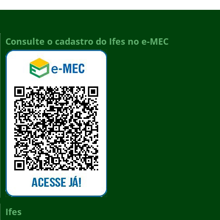
Consulte o cadastro do Ifes no e-MEC
Ifes