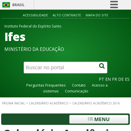
BRASIL
Simplifique!
ACESSIBILIDADE
ALTO CONTRASTE
MAPA DO SITE
Comunica BR
Instituto Federal do Espírito Santo
Ifes
Participe
Acesso à informação
MINISTÉRIO DA EDUCAÇÃO
Legislação
Canais
PT
EN
FR
DE
ES
Perguntas Frequentes
Contato
Acesso a
sistemas
Comunicação
PÁGINA INICIAL
>
CALENDÁRIO ACADÊMICO
>
CALENDÁRIO ACADÊMICO 2016
MENU