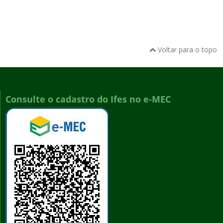
Voltar para o topo
Consulte o cadastro do Ifes no e-MEC