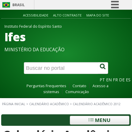
BRASIL
Simplifique!
ACESSIBILIDADE
ALTO CONTRASTE
MAPA DO SITE
Comunica BR
Instituto Federal do Espírito Santo
Ifes
Participe
Acesso à informação
MINISTÉRIO DA EDUCAÇÃO
Legislação
Canais
PT
EN
FR
DE
ES
Perguntas Frequentes
Contato
Acesso a
sistemas
Comunicação
PÁGINA INICIAL
>
CALENDÁRIO ACADÊMICO
>
CALENDÁRIO ACADÊMICO 2012
MENU