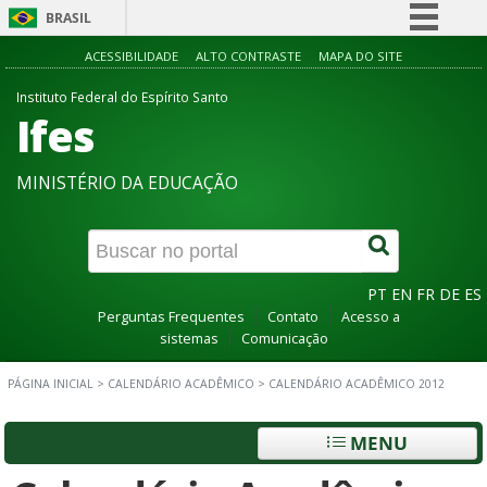
BRASIL
Simplifique!
ACESSIBILIDADE
ALTO CONTRASTE
MAPA DO SITE
Comunica BR
Instituto Federal do Espírito Santo
Ifes
Participe
Acesso à informação
MINISTÉRIO DA EDUCAÇÃO
Legislação
Canais
PT
EN
FR
DE
ES
Perguntas Frequentes
Contato
Acesso a
sistemas
Comunicação
PÁGINA INICIAL
>
CALENDÁRIO ACADÊMICO
>
CALENDÁRIO ACADÊMICO 2012
MENU