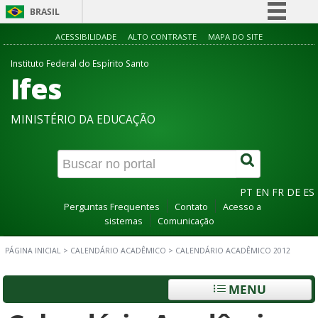
BRASIL
Simplifique!
ACESSIBILIDADE
ALTO CONTRASTE
MAPA DO SITE
Comunica BR
Instituto Federal do Espírito Santo
Ifes
Participe
Acesso à informação
MINISTÉRIO DA EDUCAÇÃO
Legislação
Canais
PT
EN
FR
DE
ES
Perguntas Frequentes
Contato
Acesso a
sistemas
Comunicação
PÁGINA INICIAL
>
CALENDÁRIO ACADÊMICO
>
CALENDÁRIO ACADÊMICO 2012
MENU