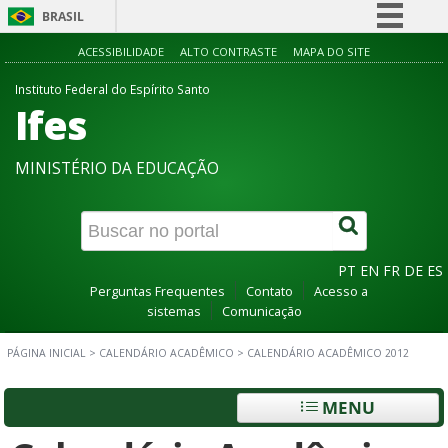
BRASIL
Simplifique!
ACESSIBILIDADE
ALTO CONTRASTE
MAPA DO SITE
Comunica BR
Instituto Federal do Espírito Santo
Ifes
Participe
Acesso à informação
MINISTÉRIO DA EDUCAÇÃO
Legislação
Canais
PT
EN
FR
DE
ES
Perguntas Frequentes
Contato
Acesso a
sistemas
Comunicação
PÁGINA INICIAL
>
CALENDÁRIO ACADÊMICO
>
CALENDÁRIO ACADÊMICO 2012
MENU