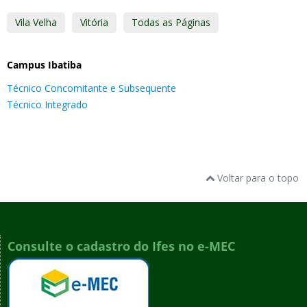
Vila Velha
Vitória
Todas as Páginas
Campus Ibatiba
Técnico Concomitante e Subsequente
Técnico Integrado
Voltar para o topo
Consulte o cadastro do Ifes no e-MEC