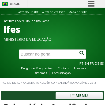
BRASIL
Simplifique!
ACESSIBILIDADE
ALTO CONTRASTE
MAPA DO SITE
Comunica BR
Instituto Federal do Espírito Santo
Ifes
Participe
Acesso à informação
MINISTÉRIO DA EDUCAÇÃO
Legislação
Canais
PT
EN
FR
DE
ES
Perguntas Frequentes
Contato
Acesso a
sistemas
Comunicação
PÁGINA INICIAL
>
CALENDÁRIO ACADÊMICO
>
CALENDÁRIO ACADÊMICO 2012
MENU