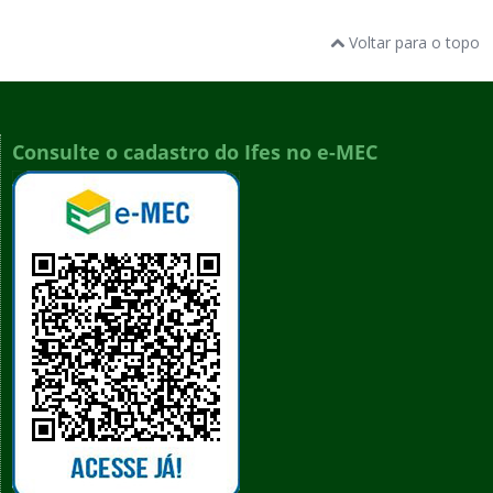
Voltar para o topo
Consulte o cadastro do Ifes no e-MEC