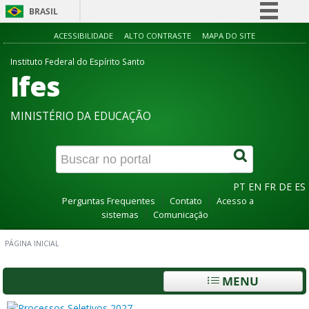
BRASIL
Simplifique!
ACESSIBILIDADE
ALTO CONTRASTE
MAPA DO SITE
Comunica BR
Instituto Federal do Espírito Santo
Ifes
Participe
Acesso à informação
MINISTÉRIO DA EDUCAÇÃO
Legislação
Canais
PT
EN
FR
DE
ES
Perguntas Frequentes
Contato
Acesso a
sistemas
Comunicação
PÁGINA INICIAL
MENU