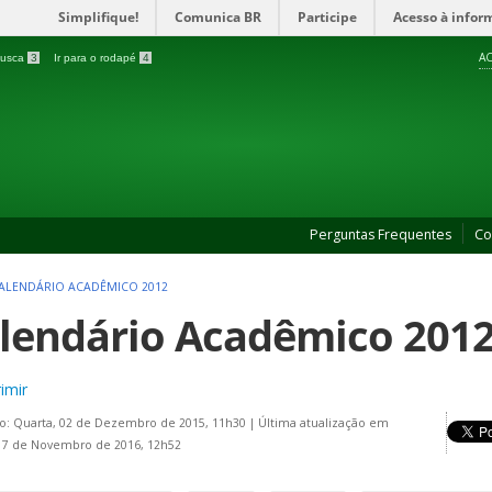
Simplifique!
Comunica BR
Participe
Acesso à infor
AC
 busca
3
Ir para o rodapé
4
Perguntas Frequentes
Co
ALENDÁRIO ACADÊMICO 2012
lendário Acadêmico 2012 
imir
o: Quarta, 02 de Dezembro de 2015, 11h30
|
Última atualização em
17 de Novembro de 2016, 12h52