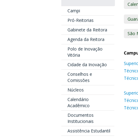
Cale
Campi
Guar
Pró-Reitorias
Gabinete da Reitora
São 
Agenda da Reitora
Polo de Inovação
Campus
Vitória
Superi
Cidade da Inovação
Técnic
Conselhos e
Técnic
Comissões
Núcleos
Superi
Calendário
Técnic
Acadêmico
Técnic
Documentos
Institucionais
Assistência Estudantil