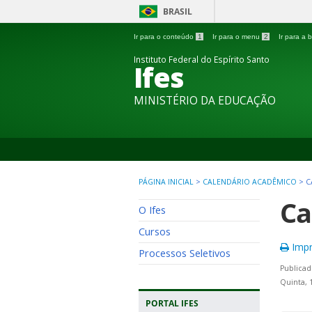
BRASIL
Ir para o conteúdo
1
Ir para o menu
2
Ir para a
Instituto Federal do Espírito Santo
Ifes
MINISTÉRIO DA EDUCAÇÃO
PÁGINA INICIAL
>
CALENDÁRIO ACADÊMICO
>
C
Ca
O Ifes
Cursos
Impr
Processos Seletivos
Publicad
Quinta, 
PORTAL IFES