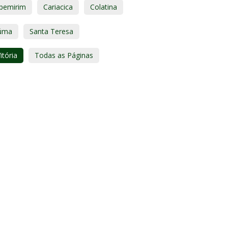
apemirim
Cariacica
Colatina
úma
Santa Teresa
itória
Todas as Páginas