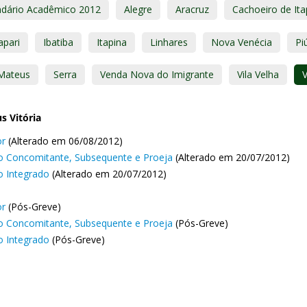
ndário Acadêmico 2012
Alegre
Aracruz
Cachoeiro de It
apari
Ibatiba
Itapina
Linhares
Nova Venécia
Pi
Mateus
Serra
Venda Nova do Imigrante
Vila Velha
V
 Vitória
or
(Alterado em 06/08/2012)
o Concomitante, Subsequente e Proeja
(Alterado em 20/07/2012)
o Integrado
(Alterado em 20/07/2012)
or
(Pós-Greve)
o Concomitante, Subsequente e Proeja
(Pós-Greve)
o Integrado
(Pós-Greve)