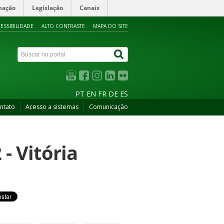
mação
Legislação
Canais
ESSIBILIDADE
ALTO CONTRASTE
MAPA DO SITE
PT
EN
FR
DE
ES
ntato
Acesso a sistemas
Comunicação
- Vitória