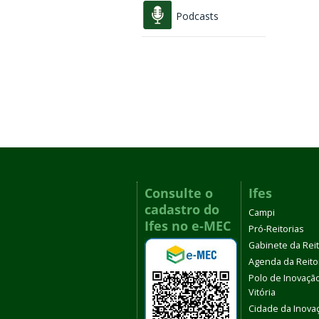
Podcasts
Consulte o
Ifes
cadastro do
Campi
Ifes no e-MEC
Pró-Reitorias
Gabinete da Rei
Agenda da Reito
Polo de Inovaçã
Vitória
Cidade da Inova