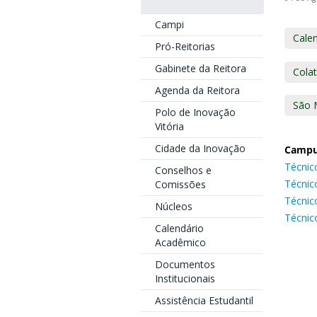
Campi
Cale
Pró-Reitorias
Gabinete da Reitora
Colat
Agenda da Reitora
São 
Polo de Inovação
Vitória
Cidade da Inovação
Campu
Técnic
Conselhos e
Técnic
Comissões
Técnic
Núcleos
Técnico
Calendário
Acadêmico
Documentos
Institucionais
Assistência Estudantil