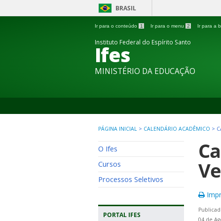
BRASIL
Ir para o conteúdo
1
Ir para o menu
2
Ir para a
Instituto Federal do Espírito Santo
Ifes
MINISTÉRIO DA EDUCAÇÃO
PÁGINA INICIAL
>
CALENDÁRIO ACADÊMICO
>
C
Ca
O Ifes
Ve
Cursos
Processos Seletivos
Impr
Publicad
PORTAL IFES
04 de Ag