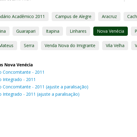
ndário Acadêmico 2011
Campus de Alegre
Aracruz
Cach
ina
Guarapari
Itapina
Linhares
Nova Venécia
Mateus
Serra
Venda Nova do Imigrante
Vila Velha
V
s Nova Venécia
o Concomitante - 2011
o Integrado - 2011
o Concomitante - 2011 (ajuste a paralisação)
 Integrado - 2011 (ajuste a paralisação)