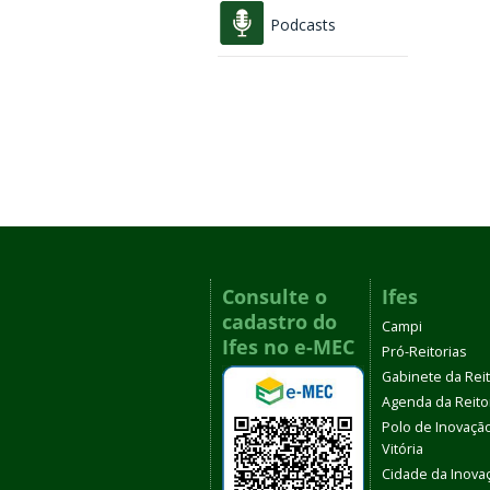
Podcasts
Consulte o
Ifes
cadastro do
Campi
Ifes no e-MEC
Pró-Reitorias
Gabinete da Rei
Agenda da Reito
Polo de Inovaçã
Vitória
Cidade da Inova