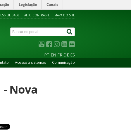
mação
Legislação
Canais
ESSIBILIDADE
ALTO CONTRASTE
MAPA DO SITE
PT
EN
FR
DE
ES
ntato
Acesso a sistemas
Comunicação
 - Nova