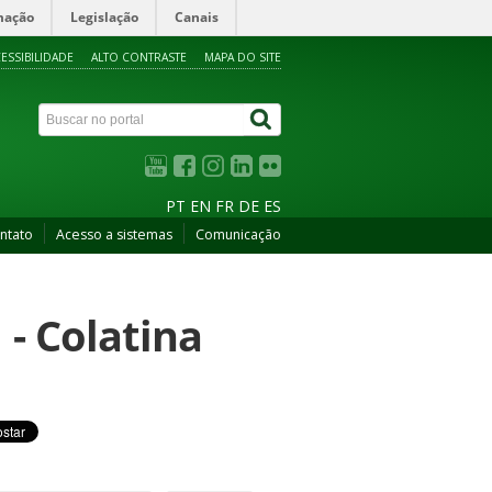
mação
Legislação
Canais
ESSIBILIDADE
ALTO CONTRASTE
MAPA DO SITE
PT
EN
FR
DE
ES
ntato
Acesso a sistemas
Comunicação
- Colatina