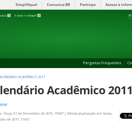
Simplifique!
Comunica BR
Participe
Acesso à infor
AC
 busca
3
Ir para o rodapé
4
Perguntas Frequentes
Co
ALENDÁRIO ACADÊMICO 2011
lendário Acadêmico 2011 
imir
o: Terça, 01 de Dezembro de 2015, 19h07
|
Última atualização em Sexta,
osto de 2017, 11h51