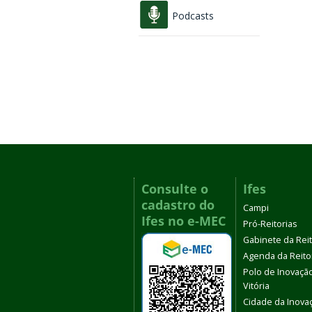
Podcasts
Consulte o
Ifes
cadastro do
Campi
Ifes no e-MEC
Pró-Reitorias
Gabinete da Rei
Agenda da Reito
Polo de Inovaçã
Vitória
Cidade da Inova