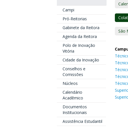
Cale
Campi
Colat
Pró-Reitorias
Gabinete da Reitora
São 
Agenda da Reitora
Polo de Inovação
Campu
Vitória
Técnic
Cidade da Inovação
Técnic
Conselhos e
Técnic
Comissões
Técnic
Técnic
Núcleos
Superi
Calendário
Superi
Acadêmico
Documentos
Institucionais
Assistência Estudantil