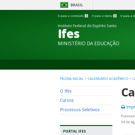
BRASIL
Ir para o conteúdo
1
Ir para o menu
2
Ir para a
Instituto Federal do Espírito Santo
Ifes
MINISTÉRIO DA EDUCAÇÃO
PÁGINA INICIAL
>
CALENDÁRIO ACADÊMICO
>
C
Ca
O Ifes
Cursos
Impr
Processos Seletivos
Publicad
04 de Ag
PORTAL IFES