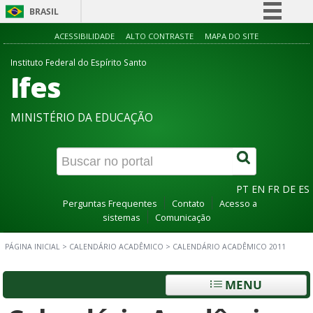
BRASIL
Simplifique!
ACESSIBILIDADE
ALTO CONTRASTE
MAPA DO SITE
Comunica BR
Instituto Federal do Espírito Santo
Ifes
Participe
Acesso à informação
MINISTÉRIO DA EDUCAÇÃO
Legislação
Canais
PT
EN
FR
DE
ES
Perguntas Frequentes
Contato
Acesso a
sistemas
Comunicação
PÁGINA INICIAL
>
CALENDÁRIO ACADÊMICO
>
CALENDÁRIO ACADÊMICO 2011
MENU