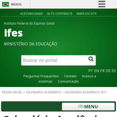
BRASIL
Simplifique!
ACESSIBILIDADE
ALTO CONTRASTE
MAPA DO SITE
Comunica BR
Instituto Federal do Espírito Santo
Ifes
Participe
Acesso à informação
MINISTÉRIO DA EDUCAÇÃO
Legislação
Canais
PT
EN
FR
DE
ES
Perguntas Frequentes
Contato
Acesso a
sistemas
Comunicação
PÁGINA INICIAL
>
CALENDÁRIO ACADÊMICO
>
CALENDÁRIO ACADÊMICO 2011
MENU