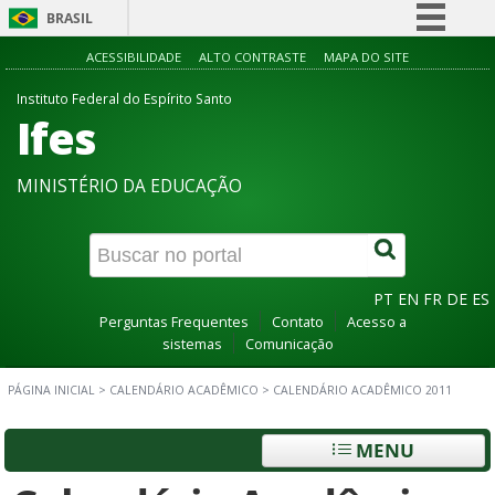
BRASIL
Simplifique!
ACESSIBILIDADE
ALTO CONTRASTE
MAPA DO SITE
Comunica BR
Instituto Federal do Espírito Santo
Ifes
Participe
Acesso à informação
MINISTÉRIO DA EDUCAÇÃO
Legislação
Canais
PT
EN
FR
DE
ES
Perguntas Frequentes
Contato
Acesso a
sistemas
Comunicação
PÁGINA INICIAL
>
CALENDÁRIO ACADÊMICO
>
CALENDÁRIO ACADÊMICO 2011
MENU