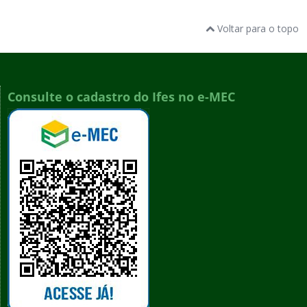
Voltar para o topo
Consulte o cadastro do Ifes no e-MEC