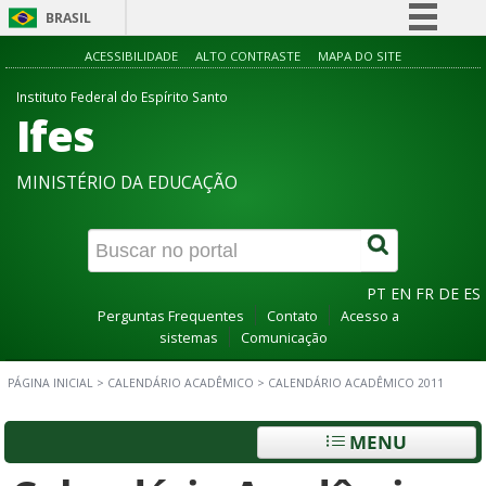
BRASIL
Simplifique!
ACESSIBILIDADE
ALTO CONTRASTE
MAPA DO SITE
Comunica BR
Instituto Federal do Espírito Santo
Ifes
Participe
Acesso à informação
MINISTÉRIO DA EDUCAÇÃO
Legislação
Canais
PT
EN
FR
DE
ES
Perguntas Frequentes
Contato
Acesso a
sistemas
Comunicação
PÁGINA INICIAL
>
CALENDÁRIO ACADÊMICO
>
CALENDÁRIO ACADÊMICO 2011
MENU