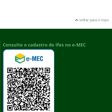
Voltar para o topo
Consulte o cadastro do Ifes no e-MEC