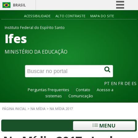
BRASIL
Simplifique!
ACESSIBILIDADE
ALTO CONTRASTE
MAPA DO SITE
Comunica BR
Instituto Federal do Espírito Santo
Ifes
Participe
Acesso à informação
MINISTÉRIO DA EDUCAÇÃO
Legislação
Canais
PT
EN
FR
DE
ES
Perguntas Frequentes
Contato
Acesso a
sistemas
Comunicação
PÁGINA INICIAL
>
NA MÍDIA
>
NA MÍDIA 2017
MENU