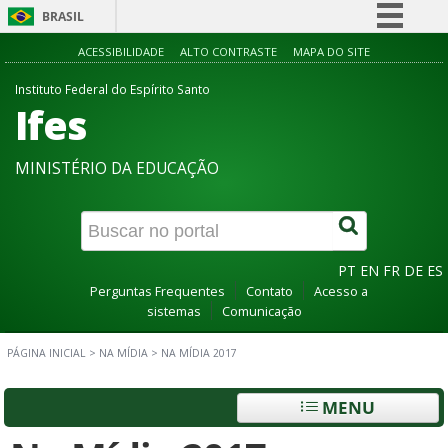
BRASIL
Simplifique!
ACESSIBILIDADE
ALTO CONTRASTE
MAPA DO SITE
Comunica BR
Instituto Federal do Espírito Santo
Ifes
Participe
Acesso à informação
MINISTÉRIO DA EDUCAÇÃO
Legislação
Canais
PT
EN
FR
DE
ES
Perguntas Frequentes
Contato
Acesso a
sistemas
Comunicação
PÁGINA INICIAL
>
NA MÍDIA
>
NA MÍDIA 2017
MENU