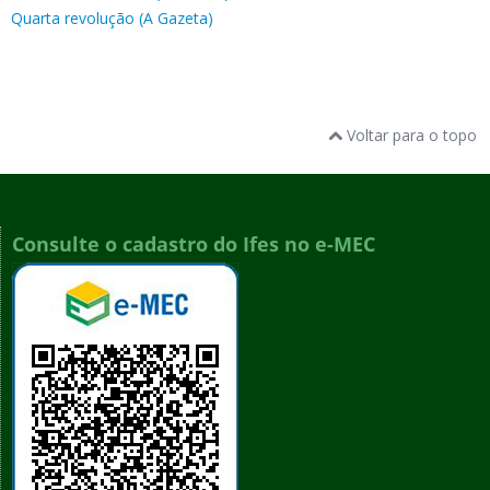
Quarta revolução (A Gazeta)
Voltar para o topo
Consulte o cadastro do Ifes no e-MEC