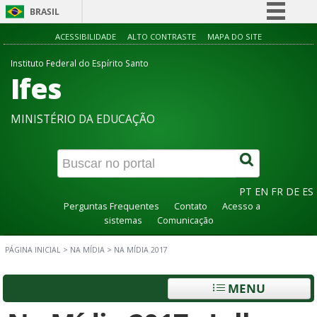
BRASIL
Simplifique!
ACESSIBILIDADE
ALTO CONTRASTE
MAPA DO SITE
Comunica BR
Instituto Federal do Espírito Santo
Ifes
Participe
Acesso à informação
MINISTÉRIO DA EDUCAÇÃO
Legislação
Canais
PT
EN
FR
DE
ES
Perguntas Frequentes
Contato
Acesso a
sistemas
Comunicação
PÁGINA INICIAL
>
NA MÍDIA
>
NA MÍDIA 2017
MENU