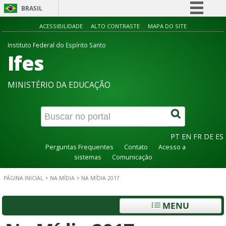
BRASIL
Simplifique!
ACESSIBILIDADE
ALTO CONTRASTE
MAPA DO SITE
Comunica BR
Instituto Federal do Espírito Santo
Ifes
Participe
Acesso à informação
MINISTÉRIO DA EDUCAÇÃO
Legislação
Canais
PT
EN
FR
DE
ES
Perguntas Frequentes
Contato
Acesso a
sistemas
Comunicação
PÁGINA INICIAL
>
NA MÍDIA
>
NA MÍDIA 2017
MENU