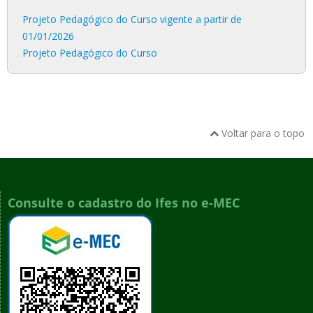
Projeto Pedagógico do Curso vigente a partir de
01/01/2026
Projeto Pedagógico do Curso
Voltar para o topo
Consulte o cadastro do Ifes no e-MEC