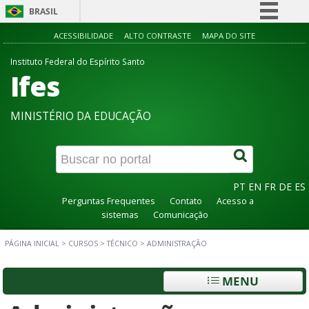
BRASIL
Simplifique!
ACESSIBILIDADE
ALTO CONTRASTE
MAPA DO SITE
Comunica BR
Instituto Federal do Espírito Santo
Ifes
Participe
Acesso à informação
MINISTÉRIO DA EDUCAÇÃO
Legislação
Canais
PT
EN
FR
DE
ES
Perguntas Frequentes
Contato
Acesso a
sistemas
Comunicação
PÁGINA INICIAL
>
CURSOS
>
TÉCNICO
>
ADMINISTRAÇÃO
MENU