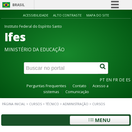
BRASIL
Simplifique!
ACESSIBILIDADE
ALTO CONTRASTE
MAPA DO SITE
Comunica BR
Instituto Federal do Espírito Santo
Ifes
Participe
Acesso à informação
MINISTÉRIO DA EDUCAÇÃO
Legislação
Canais
PT
EN
FR
DE
ES
Perguntas Frequentes
Contato
Acesso a
sistemas
Comunicação
PÁGINA INICIAL
>
CURSOS
>
TÉCNICO
>
ADMINISTRAÇÃO
>
CURSOS
MENU