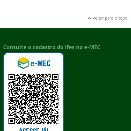
Voltar para o topo
Consulte o cadastro do Ifes no e-MEC