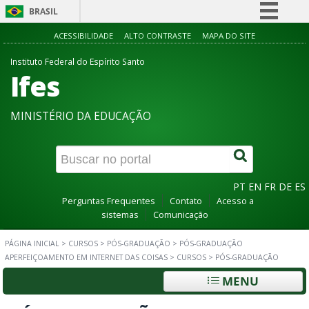
BRASIL
Simplifique!
ACESSIBILIDADE
ALTO CONTRASTE
MAPA DO SITE
Comunica BR
Instituto Federal do Espírito Santo
Ifes
Participe
Acesso à informação
MINISTÉRIO DA EDUCAÇÃO
Legislação
Canais
PT
EN
FR
DE
ES
Perguntas Frequentes
Contato
Acesso a
sistemas
Comunicação
PÁGINA INICIAL
>
CURSOS
>
PÓS-GRADUAÇÃO
>
PÓS-GRADUAÇÃO
APERFEIÇOAMENTO EM INTERNET DAS COISAS
>
CURSOS
>
PÓS-GRADUAÇÃO
MENU