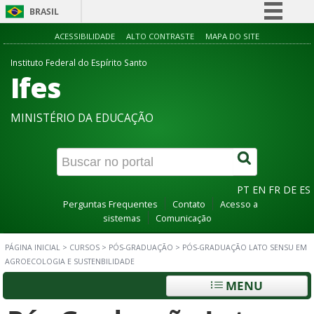
BRASIL
Simplifique!
ACESSIBILIDADE
ALTO CONTRASTE
MAPA DO SITE
Comunica BR
Instituto Federal do Espírito Santo
Ifes
Participe
Acesso à informação
MINISTÉRIO DA EDUCAÇÃO
Legislação
Canais
PT
EN
FR
DE
ES
Perguntas Frequentes
Contato
Acesso a
sistemas
Comunicação
PÁGINA INICIAL
>
CURSOS
>
PÓS-GRADUAÇÃO
>
PÓS-GRADUAÇÃO LATO SENSU EM
AGROECOLOGIA E SUSTENBILIDADE
MENU