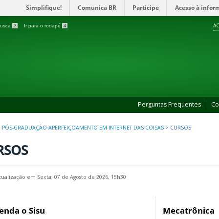
Simplifique!
Comunica BR
Participe
Acesso à infor
AC
 busca
3
Ir para o rodapé
4
Perguntas Frequentes
Co
>
PÓS-GRADUAÇÃO APERFEIÇOAMENTO EM INTERNET DAS COISAS
>
CURSOS
RSOS
tualização em Sexta, 07 de Agosto de 2026, 15h30
enda o Sisu
Mecatrônica