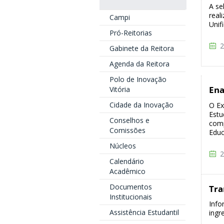
A se
real
Campi
Unif
Pró-Reitorias
2
Gabinete da Reitora
Agenda da Reitora
Polo de Inovação
En
Vitória
Cidade da Inovação
O E
Estu
Conselhos e
comp
Comissões
Educ
Núcleos
2
Calendário
Acadêmico
Documentos
Tra
Institucionais
Info
Assistência Estudantil
ingr