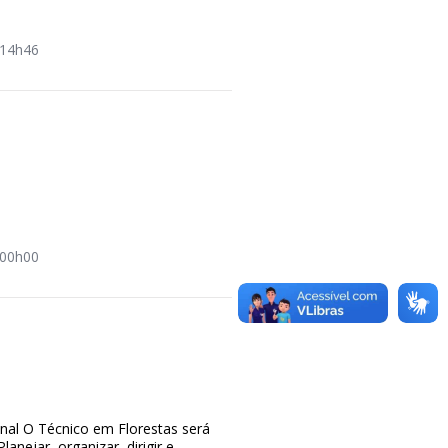
14h46
a
00h00
ional O Técnico em Florestas será
Planejar, organizar, dirigir e