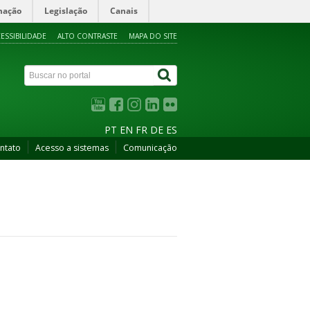
mação
Legislação
Canais
ESSIBILIDADE
ALTO CONTRASTE
MAPA DO SITE
PT
EN
FR
DE
ES
ntato
Acesso a sistemas
Comunicação