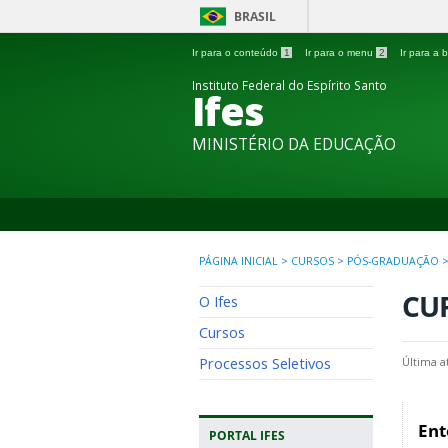
BRASIL
Ir para o conteúdo
1
Ir para o menu
2
Ir para a
Instituto Federal do Espírito Santo
Ifes
MINISTÉRIO DA EDUCAÇÃO
PÁGINA INICIAL
>
CURSOS
>
PÓS-GRADUAÇÃO
CU
O Ifes
Cursos
Processos Seletivos
Última a
Ent
PORTAL IFES