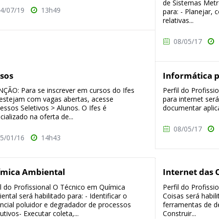
de Sistemas Metro
4/07/19
13h49
para: - Planejar, 
relativas...
08/05/17
sos
Informática p
ÇÃO: Para se inscrever em cursos do Ifes
Perfil do Profiss
estejam com vagas abertas, acesse
para internet será
essos Seletivos > Alunos. O Ifes é
documentar aplica
cializado na oferta de...
08/05/17
5/01/16
14h43
mica Ambiental
Internet das 
il do Profissional O Técnico em Química
Perfil do Profiss
ental será habilitado para: - Identificar o
Coisas será habili
ncial poluidor e degradador de processos
ferramentas de d
utivos- Executar coleta,...
Construir...