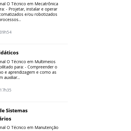
ional O Técnico em Mecatrônica
ra: - Projetar, instalar e operar
tomatizados e/ou robotizados
ocessos...
09h54
idáticos
ional O Técnico em Multimeios
bilitado para: - Compreender o
no e aprendizagem e como as
auxiliar...
17h35
e Sistemas
ários
sional O Técnico em Manutenção