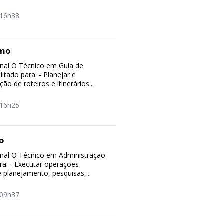
16h38
smo
ional O Técnico em Guia de
itado para: - Planejar e
ão de roteiros e itinerários...
16h25
o
ional O Técnico em Administração
ara: - Executar operações
e planejamento, pesquisas,...
09h37