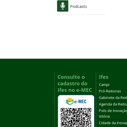
Podcasts
Consulte o
Ifes
cadastro do
Campi
Ifes no e-MEC
Pró-Reitorias
Gabinete da Rei
Agenda da Reito
Polo de Inovaçã
Vitória
Cidade da Inova