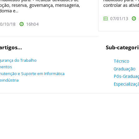
pção, reserva, governança, mensageria,
controlar as ativi
omia e...
07/01/13
0/10/18
16h04
artigos...
Sub-categori
urança do Trabalho
Técnico
mentos
Graduação
utenção e Suporte em Informática
Pós-Gradua
oindústria
Especializaç