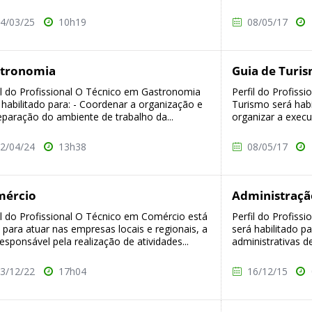
4/03/25
10h19
08/05/17
tronomia
Guia de Turi
il do Profissional O Técnico em Gastronomia
Perfil do Profiss
 habilitado para: - Coordenar a organização e
Turismo será habil
eparação do ambiente de trabalho da...
organizar a execuç
2/04/24
13h38
08/05/17
mércio
Administraçã
il do Profissional O Técnico em Comércio está
Perfil do Profiss
 para atuar nas empresas locais e regionais, a
será habilitado p
responsável pela realização de atividades...
administrativas d
3/12/22
17h04
16/12/15