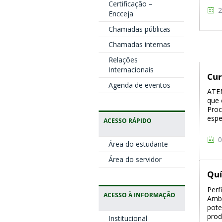
Certificação –
2
Encceja
Chamadas públicas
Chamadas internas
Relações
Internacionais
Cur
Agenda de eventos
ATEN
que 
Proc
espe
ACESSO RÁPIDO
0
Área do estudante
Área do servidor
Quí
Perf
ACESSO À INFORMAÇÃO
Ambi
pote
prod
Institucional