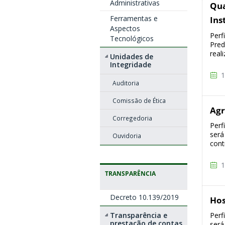
Administrativas
Qua
Ferramentas e
Ins
Aspectos
Perf
Tecnológicos
Pred
real
Unidades de
Integridade
1
Auditoria
Comissão de Ética
Agr
Corregedoria
Perf
será 
Ouvidoria
cont
1
TRANSPARÊNCIA
Decreto 10.139/2019
Ho
Transparência e
Perf
prestação de contas
será