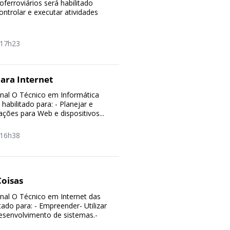
ferroviários será habilitado
controlar e executar atividades
17h23
ara Internet
ional O Técnico em Informática
 habilitado para: - Planejar e
ções para Web e dispositivos...
16h38
Coisas
ional O Técnico em Internet das
tado para: - Empreender- Utilizar
esenvolvimento de sistemas.-