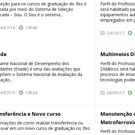
leção para os cursos de graduação do Ifes é
Perfil do Profiss
izada por meio do Sistema de Seleção
será habilitado pa
icada – Sisu. O Sisu é o sistema...
equipamentos au
empregados em pr
4/07/19
14h46
24/10/17
ade
Multimeios D
xame Nacional de Desempenho dos
Perfil do Profiss
dantes (Enade) é uma das avaliações que
Didáticos será ha
õem o Sistema Nacional de Avaliação da
processo de ensi
ação...
tecnologias podem 
4/07/19
14h34
08/05/17
nsferência e Novo curso
Manutenção d
Metroferrovi
rmações de como realizar transferência ou
essar em um novo curso de graduação no Ifes.
Perfil do Profis