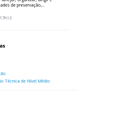
dades de preservação,...
17h13
as
ção
ão Técnica de Nível Médio