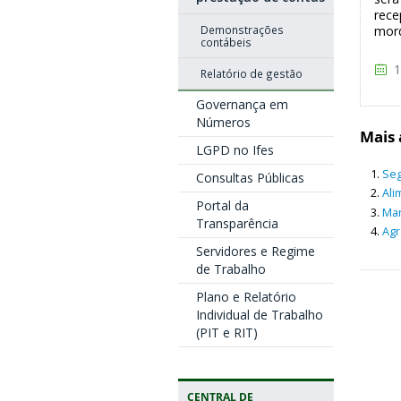
rece
Demonstrações
mord
contábeis
1
Relatório de gestão
Governança em
Números
Mais 
LGPD no Ifes
Seg
Consultas Públicas
Ali
Portal da
Man
Transparência
Agr
Servidores e Regime
de Trabalho
Plano e Relatório
Individual de Trabalho
(PIT e RIT)
CENTRAL DE