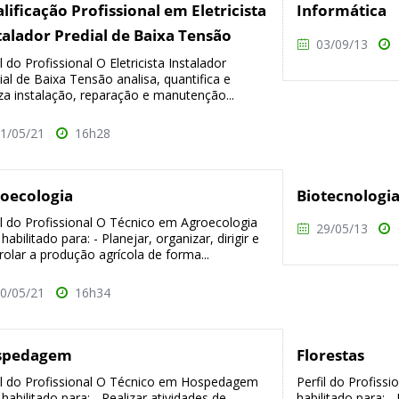
lificação Profissional em Eletricista
Informática
talador Predial de Baixa Tensão
03/09/13
il do Profissional O Eletricista Instalador
ial de Baixa Tensão analisa, quantifica e
iza instalação, reparação e manutenção...
1/05/21
16h28
oecologia
Biotecnologi
il do Profissional O Técnico em Agroecologia
29/05/13
habilitado para: - Planejar, organizar, dirigir e
rolar a produção agrícola de forma...
0/05/21
16h34
spedagem
Florestas
il do Profissional O Técnico em Hospedagem
Perfil do Profiss
 habilitado para: - Realizar atividades de
habilitado para: - 