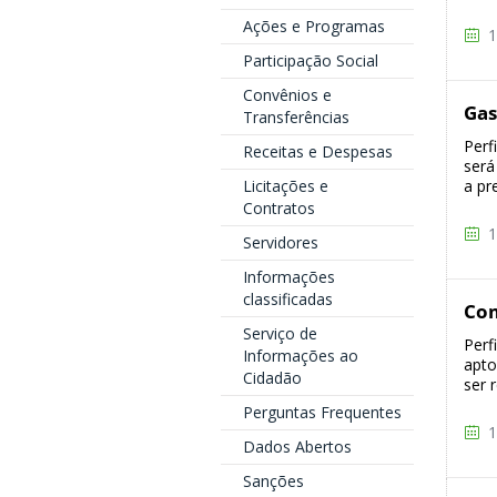
Ações e Programas
1
Participação Social
Convênios e
Gas
Transferências
Perf
Receitas e Despesas
será
Licitações e
a pr
Contratos
1
Servidores
Informações
classificadas
Co
Serviço de
Perf
Informações ao
apto
Cidadão
ser 
Perguntas Frequentes
1
Dados Abertos
Sanções