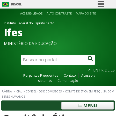
BRASIL
Simplifique!
ACESSIBILIDADE
ALTO CONTRASTE
MAPA DO SITE
Comunica BR
Instituto Federal do Espírito Santo
Ifes
Participe
Acesso à informação
MINISTÉRIO DA EDUCAÇÃO
Legislação
Canais
PT
EN
FR
DE
ES
Perguntas Frequentes
Contato
Acesso a
sistemas
Comunicação
PÁGINA INICIAL
>
CONSELHOS E COMISSÕES
>
COMITÊ DE ÉTICA EM PESQUISA COM
SERES HUMANOS
MENU