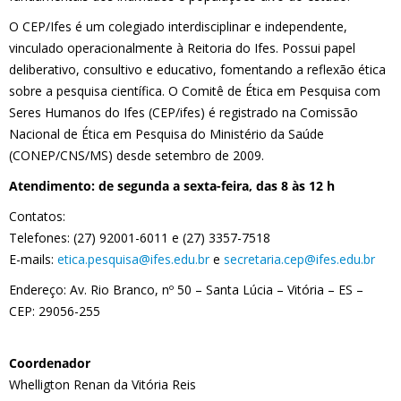
O CEP/Ifes é um colegiado interdisciplinar e independente,
vinculado operacionalmente à Reitoria do Ifes. Possui papel
deliberativo, consultivo e educativo, fomentando a reflexão ética
sobre a pesquisa científica. O Comitê de Ética em Pesquisa com
Seres Humanos do Ifes (CEP/ifes) é registrado na Comissão
Nacional de Ética em Pesquisa do Ministério da Saúde
(CONEP/CNS/MS) desde setembro de 2009.
Atendimento: de segunda a sexta-feira, das 8 às 12 h
Contatos:
Telefones: (27) 92001-6011 e (27) 3357-7518
E-mails:
etica.pesquisa@ifes.edu.br
e
secretaria.cep@ifes.edu.br
Endereço: Av. Rio Branco, nº 50 – Santa Lúcia – Vitória – ES –
CEP: 29056-255
Coordenador
Whelligton Renan da Vitória Reis