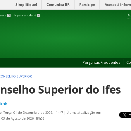
Simplifique!
Comunica BR
Participe
Acesso à infor
AC
 busca
3
Ir para o rodapé
4
Perguntas Frequentes
Co
CONSELHO SUPERIOR
nselho Superior do Ifes
imir
o: Terça, 01 de Dezembro de 2009, 11h47
|
Última atualização em
 03 de Agosto de 2026, 18h03