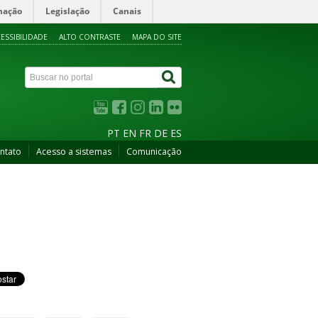
mação
Legislação
Canais
ESSIBILIDADE
ALTO CONTRASTE
MAPA DO SITE
PT
EN
FR
DE
ES
ntato
Acesso a sistemas
Comunicação