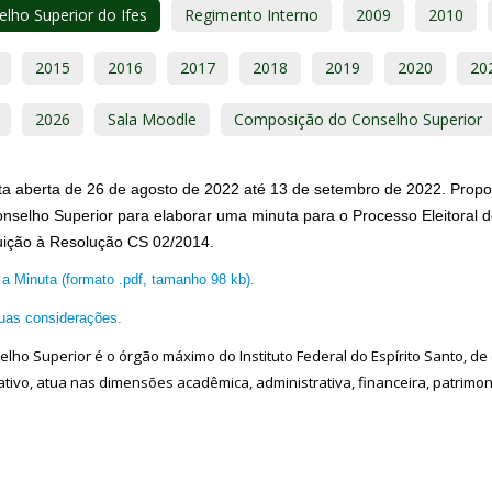
lho Superior do Ifes
Regimento Interno
2009
2010
2015
2016
2017
2018
2019
2020
20
2026
Sala Moodle
Composição do Conselho Superior
ta aberta de 26 de agosto de 2022 até 13 de setembro de 2022. Prop
onselho Superior para elaborar uma minuta para o Processo Eleitoral
tuição à Resolução CS 02/2014.
a Minuta (formato .pdf, tamanho 98 kb).
uas considerações.
lho Superior é o órgão máximo do Instituto Federal do Espírito Santo, de 
ativo, atua nas dimensões acadêmica, administrativa, financeira, patrimoni