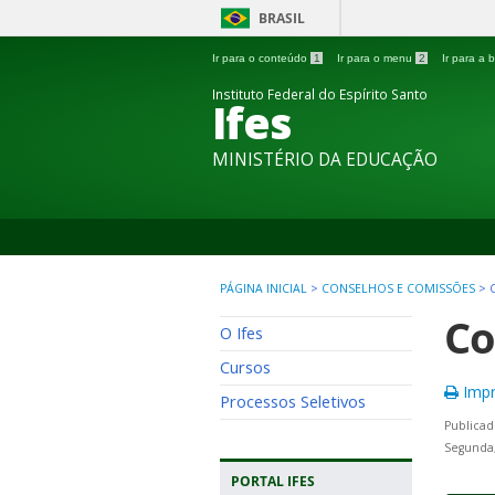
BRASIL
Ir para o conteúdo
1
Ir para o menu
2
Ir para a
Instituto Federal do Espírito Santo
Ifes
MINISTÉRIO DA EDUCAÇÃO
PÁGINA INICIAL
>
CONSELHOS E COMISSÕES
>
Co
O Ifes
Cursos
Impr
Processos Seletivos
Publicad
Segunda,
PORTAL IFES