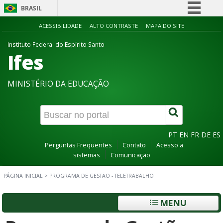
BRASIL
Simplifique!
ACESSIBILIDADE
ALTO CONTRASTE
MAPA DO SITE
Comunica BR
Instituto Federal do Espírito Santo
Ifes
Participe
Acesso à informação
MINISTÉRIO DA EDUCAÇÃO
Legislação
Canais
PT
EN
FR
DE
ES
Perguntas Frequentes
Contato
Acesso a
sistemas
Comunicação
PÁGINA INICIAL
>
PROGRAMA DE GESTÃO - TELETRABALHO
MENU