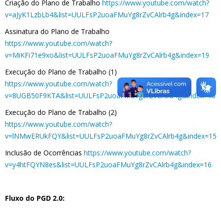
Criação do Plano de Trabalho
https://www.youtube.com/watch?
v=aJyK1LzbLb4&list=UULFsP2uoaFMuYg8rZvCAlrb4g&index=17
Assinatura do Plano de Trabalho
https://www.youtube.com/watch?
v=MiKFi71e9xo&list=UULFsP2uoaFMuYg8rZvCAlrb4g&index=19
Execução do Plano de Trabalho (1)
https://www.youtube.com/watch?
v=8UGB50F9KTA&list=UULFsP2uoaFMuYg8rZvCAlrb4g&index=18
Execução do Plano de Trabalho (2)
https://www.youtube.com/watch?
v=lNMwERUkFQY&list=UULFsP2uoaFMuYg8rZvCAlrb4g&index=15
Inclusão de Ocorrências
https://www.youtube.com/watch?
v=y4htFQYN8es&list=UULFsP2uoaFMuYg8rZvCAlrb4g&index=16
Fluxo do PGD 2.0: