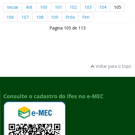
Iniciar
Ant
100
101
102
103
104
105
106
107
108
109
Próx
Fim
Pagina 105 de 113
Voltar para o topo
Consulte o cadastro do Ifes no e-MEC