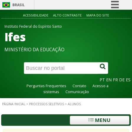
BRASIL
Simplifique!
ACESSIBILIDADE
ALTO CONTRASTE
MAPA DO SITE
Comunica BR
Instituto Federal do Espírito Santo
Ifes
Participe
Acesso à informação
MINISTÉRIO DA EDUCAÇÃO
Legislação
Canais
PT
EN
FR
DE
ES
Perguntas Frequentes
Contato
Acesso a
sistemas
Comunicação
PÁGINA INICIAL
>
PROCESSOS SELETIVOS
>
ALUNOS
MENU