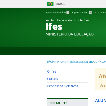
BRASIL
Ir para o conteúdo
1
Ir para o menu
2
Ir para a
Instituto Federal do Espírito Santo
Ifes
MINISTÉRIO DA EDUCAÇÃO
PÁGINA INICIAL
>
PROCESSOS SELETIVOS
>
ALU
O Ifes
At
Cursos
JUse
Processos Seletivos
ALU
PORTAL IFES