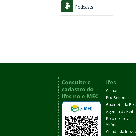
Podcasts
Consulte o
Ifes
cadastro do
Campi
Ifes no e-MEC
Pró-Reitorias
Gabinete da Rei
Agenda da Reito
Polo de Inovaçã
Vitória
Cidade da Inova