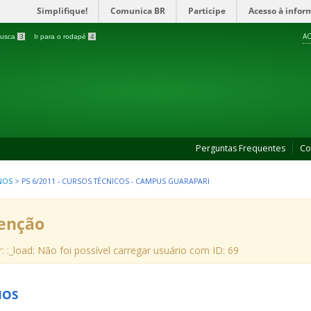
Simplifique!
Comunica BR
Participe
Acesso à infor
AC
 busca
3
Ir para o rodapé
4
Perguntas Frequentes
Co
NOS
>
PS 6/2011 - CURSOS TÉCNICOS - CAMPUS GUARAPARI
enção
r: :_load: Não foi possível carregar usuário com ID: 69
NOS