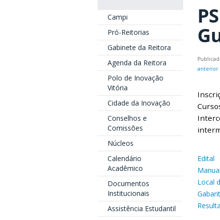
PS
Campi
Gu
Pró-Reitorias
Gabinete da Reitora
Publica
Agenda da Reitora
anterior
Polo de Inovação
Vitória
Inscri
Cidade da Inovação
Curso
Interc
Conselhos e
Comissões
interm
Núcleos
Calendário
Edital
Acadêmico
Manual
Local 
Documentos
Institucionais
Gabari
Result
Assistência Estudantil