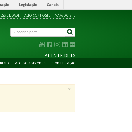
mação
Legislação
Canais
ESSIBILIDADE
ALTO CONTRASTE
MAPA DO SITE
PT
EN
FR
DE
ES
ntato
Acesso a sistemas
Comunicação
×