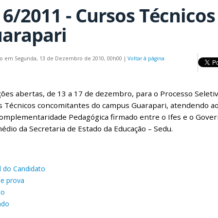
 6/2011 - Cursos Técnico
arapari
do em Segunda, 13 de Dezembro de 2010, 00h00
|
Voltar à página
ções abertas, de 13 a 17 de dezembro, para o Processo Seleti
s Técnicos concomitantes do campus Guarapari, atendendo a
omplementaridade Pedagógica firmado entre o Ifes e o Govern
édio da Secretaria de Estado da Educação – Sedu.
 do Candidato
de prova
to
ado