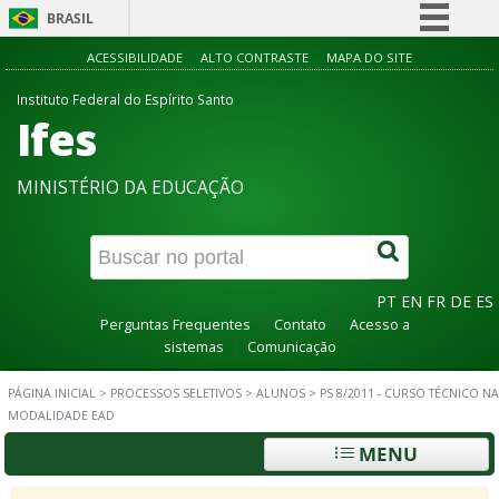
BRASIL
Simplifique!
ACESSIBILIDADE
ALTO CONTRASTE
MAPA DO SITE
Comunica BR
Instituto Federal do Espírito Santo
Ifes
Participe
Acesso à informação
MINISTÉRIO DA EDUCAÇÃO
Legislação
Canais
PT
EN
FR
DE
ES
Perguntas Frequentes
Contato
Acesso a
sistemas
Comunicação
PÁGINA INICIAL
>
PROCESSOS SELETIVOS
>
ALUNOS
>
PS 8/2011 - CURSO TÉCNICO NA
MODALIDADE EAD
MENU