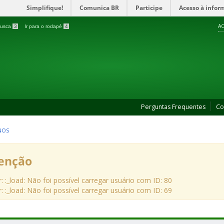
Simplifique!
Comunica BR
Participe
Acesso à infor
AC
 busca
3
Ir para o rodapé
4
Perguntas Frequentes
Co
NOS
enção
r: :_load: Não foi possível carregar usuário com ID: 80
r: :_load: Não foi possível carregar usuário com ID: 69