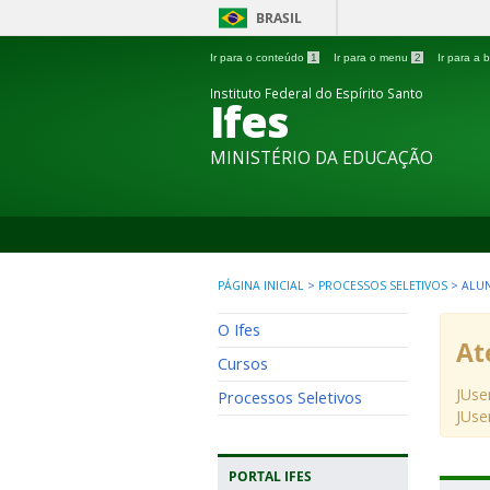
BRASIL
Ir para o conteúdo
1
Ir para o menu
2
Ir para a
Instituto Federal do Espírito Santo
Ifes
MINISTÉRIO DA EDUCAÇÃO
PÁGINA INICIAL
>
PROCESSOS SELETIVOS
>
ALU
O Ifes
At
Cursos
JUse
Processos Seletivos
JUse
PORTAL IFES