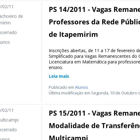
/02/11
PS 14/2011 - Vagas Reman
choeiro de
Professores da Rede Públi
mirim
cerrado
de Itapemirim
unos
Inscrições abertas, de 11 a 17 de fevereiro 
Simplificado para Vagas Remanescentes do C
Licenciatura em Matemática para professore
ensino.
Leia mais
Publicado em
Alunos
Última modificação em Segunda, 10 de Outubro d
/02/11
PS 15/2011 - Vagas Reman
lticampi
Modalidade de Transferênc
cerrado
Multicampi
unos