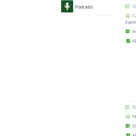
10
Podcasts
Ca
Itape
En
Al
10
Mu
En
Al