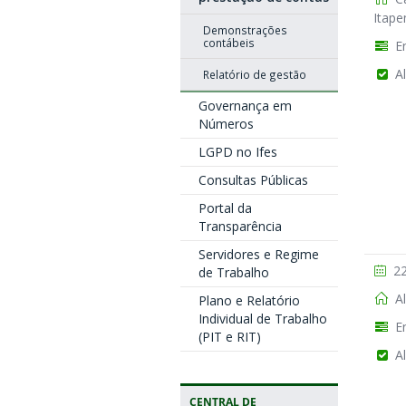
Itape
Demonstrações
contábeis
En
Al
Relatório de gestão
Governança em
Números
LGPD no Ifes
Consultas Públicas
Portal da
Transparência
Servidores e Regime
22
de Trabalho
Al
Plano e Relatório
Individual de Trabalho
En
(PIT e RIT)
Al
CENTRAL DE