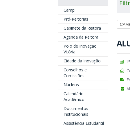
Filt
Campi
Pró-Reitorias
Gabinete da Reitora
Agenda da Reitora
AL
Polo de Inovação
Vitória
Cidade da Inovação
15
Conselhos e
Ce
Comissões
En
Núcleos
Al
Calendário
Acadêmico
Documentos
Institucionais
Assistência Estudantil