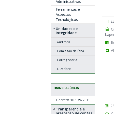
Administrativas
Ferramentas e
Aspectos
Tecnológicos
23
Unidades de
Ca
Integridade
Itape
Auditoria
En
Al
Comissão de Ética
Corregedoria
Ouvidoria
TRANSPARÊNCIA
Decreto 10.139/2019
23
Transparência e
prestação de contas
Ca