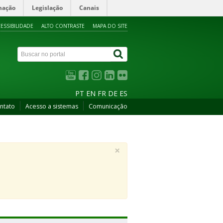
mação
Legislação
Canais
ESSIBILIDADE
ALTO CONTRASTE
MAPA DO SITE
PT
EN
FR
DE
ES
ntato
Acesso a sistemas
Comunicação
×