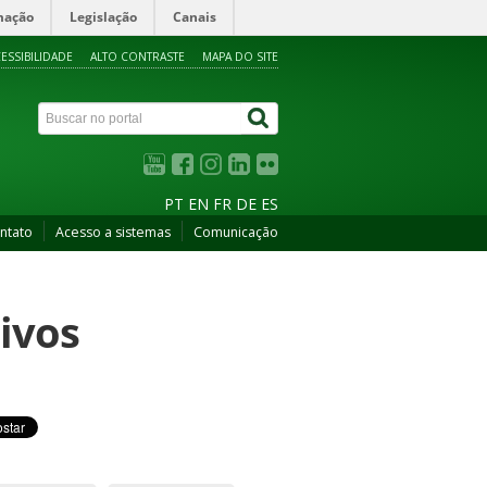
mação
Legislação
Canais
ESSIBILIDADE
ALTO CONTRASTE
MAPA DO SITE
PT
EN
FR
DE
ES
ntato
Acesso a sistemas
Comunicação
ivos