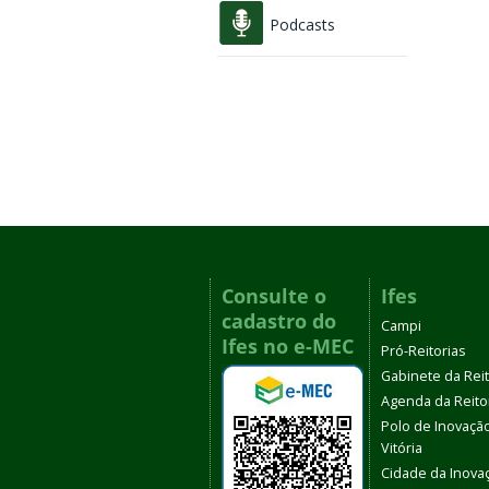
Podcasts
Consulte o
Ifes
cadastro do
Campi
Ifes no e-MEC
Pró-Reitorias
Gabinete da Rei
Agenda da Reito
Polo de Inovaçã
Vitória
Cidade da Inova