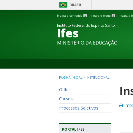
BRASIL
Ir para o conteúdo
1
Ir para o menu
2
Ir para a
Instituto Federal do Espírito Santo
Ifes
MINISTÉRIO DA EDUCAÇÃO
PÁGINA INICIAL
>
INSTITUCIONAL
In
O Ifes
Cursos
Impr
Processos Seletivos
PORTAL IFES