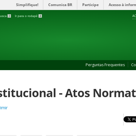
Simplifique!
Comunica BR
Participe
Acesso à infor
AC
 busca
3
Ir para o rodapé
4
Perguntas Frequentes
Co
stitucional - Atos Normat
imir