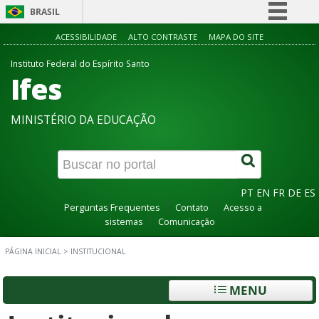
BRASIL
Simplifique!
ACESSIBILIDADE
ALTO CONTRASTE
MAPA DO SITE
Comunica BR
Instituto Federal do Espírito Santo
Ifes
Participe
Acesso à informação
MINISTÉRIO DA EDUCAÇÃO
Legislação
Canais
PT
EN
FR
DE
ES
Perguntas Frequentes
Contato
Acesso a
sistemas
Comunicação
PÁGINA INICIAL
>
INSTITUCIONAL
MENU