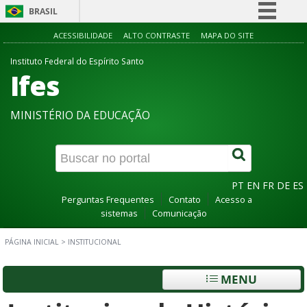
BRASIL
Simplifique!
ACESSIBILIDADE
ALTO CONTRASTE
MAPA DO SITE
Comunica BR
Instituto Federal do Espírito Santo
Ifes
Participe
Acesso à informação
MINISTÉRIO DA EDUCAÇÃO
Legislação
Canais
PT
EN
FR
DE
ES
Perguntas Frequentes
Contato
Acesso a
sistemas
Comunicação
PÁGINA INICIAL
>
INSTITUCIONAL
MENU