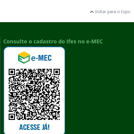
Voltar para o topo
Consulte o cadastro do Ifes no e-MEC