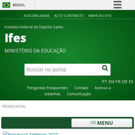
BRASIL
Simplifique!
ACESSIBILIDADE
ALTO CONTRASTE
MAPA DO SITE
Comunica BR
Instituto Federal do Espírito Santo
Ifes
Participe
Acesso à informação
MINISTÉRIO DA EDUCAÇÃO
Legislação
Canais
PT
EN
FR
DE
ES
Perguntas Frequentes
Contato
Acesso a
sistemas
Comunicação
PÁGINA INICIAL
MENU