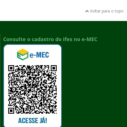
Voltar para o topo
Consulte o cadastro do Ifes no e-MEC