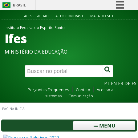
BRASIL
Simplifique!
ACESSIBILIDADE
ALTO CONTRASTE
MAPA DO SITE
Comunica BR
Instituto Federal do Espírito Santo
Ifes
Participe
Acesso à informação
MINISTÉRIO DA EDUCAÇÃO
Legislação
Canais
PT
EN
FR
DE
ES
Perguntas Frequentes
Contato
Acesso a
sistemas
Comunicação
PÁGINA INICIAL
MENU