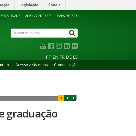
mação
Legislação
Canais
ESSIBILIDADE
ALTO CONTRASTE
MAPA DO SITE
PT
EN
FR
DE
ES
ntato
Acesso a sistemas
Comunicação
de graduação