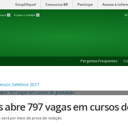
Simplifique!
Comunica BR
Participe
Acesso à infor
AC
 busca
3
Ir para o rodapé
4
Perguntas Frequentes
Co
es abre 797 vagas em cursos 
 será por meio de prova de redação.