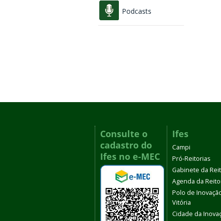
Podcasts
Consulte o
Ifes
cadastro do
Campi
Ifes no e-MEC
Pró-Reitorias
Gabinete da Rei
Agenda da Reito
Polo de Inovaçã
Vitória
Cidade da Inova