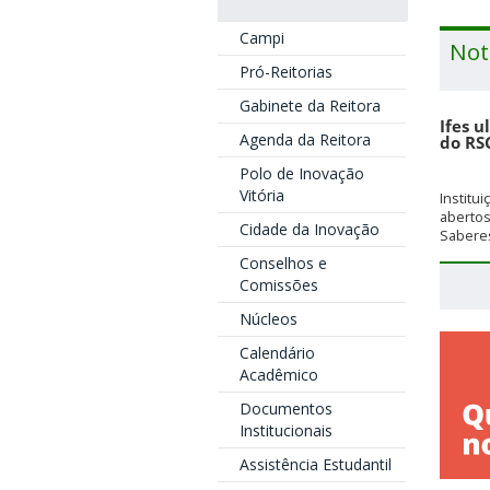
Campi
Not
Pró-Reitorias
Gabinete da Reitora
Ifes u
Agenda da Reitora
do RS
Polo de Inovação
Vitória
Institu
aberto
Cidade da Inovação
Saberes
Conselhos e
Comissões
Núcleos
Calendário
Acadêmico
Documentos
Institucionais
Assistência Estudantil