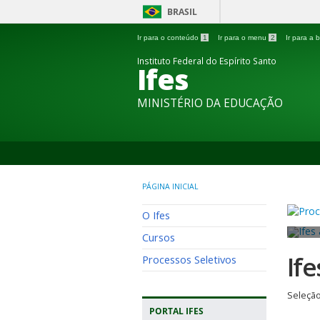
BRASIL
Ir para o conteúdo
1
Ir para o menu
2
Ir para a
Instituto Federal do Espírito Santo
Ifes
MINISTÉRIO DA EDUCAÇÃO
PÁGINA INICIAL
O Ifes
Cursos
If
Processos Seletivos
Seleção
PORTAL IFES