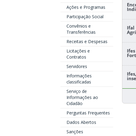
Enc
Ações e Programas
Ind
Participação Social
Convênios e
Ifa
Transferências
Agr
Receitas e Despesas
Ife
Licitações e
For
Contratos
Servidores
Ife
Informações
ins
classificadas
Serviço de
Informações ao
Cidadão
Perguntas Frequentes
Dados Abertos
Sanções