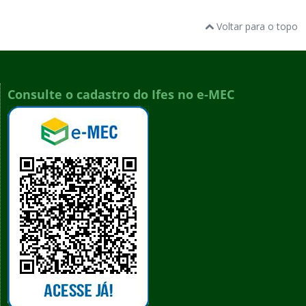
Voltar para o topo
Consulte o cadastro do Ifes no e-MEC