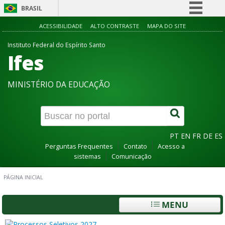
BRASIL
Simplifique!
ACESSIBILIDADE
ALTO CONTRASTE
MAPA DO SITE
Comunica BR
Instituto Federal do Espírito Santo
Ifes
Participe
Acesso à informação
MINISTÉRIO DA EDUCAÇÃO
Legislação
Canais
PT
EN
FR
DE
ES
Perguntas Frequentes
Contato
Acesso a
sistemas
Comunicação
PÁGINA INICIAL
MENU